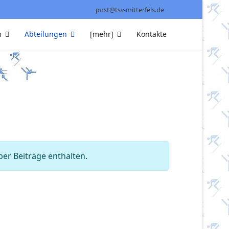
post@tsv-mitterfels.de
n
Abteilungen
[mehr]
Kontakte
er Beiträge enthalten.