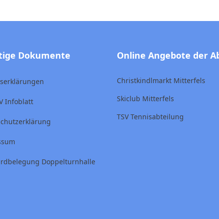
tige Dokumente
Online Angebote der A
Christkindlmarkt Mitterfels
ttserklärungen
Skiclub Mitterfels
V Infoblatt
TSV Tennisabteilung
chutzerklärung
ssum
rdbelegung Doppelturnhalle