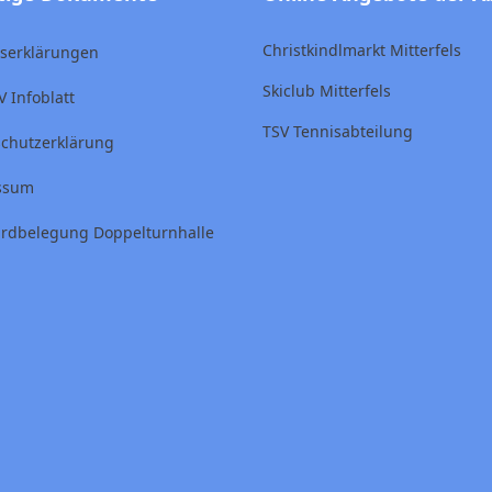
Christkindlmarkt Mitterfels
ttserklärungen
Skiclub Mitterfels
V Infoblatt
TSV Tennisabteilung
chutzerklärung
ssum
rdbelegung Doppelturnhalle