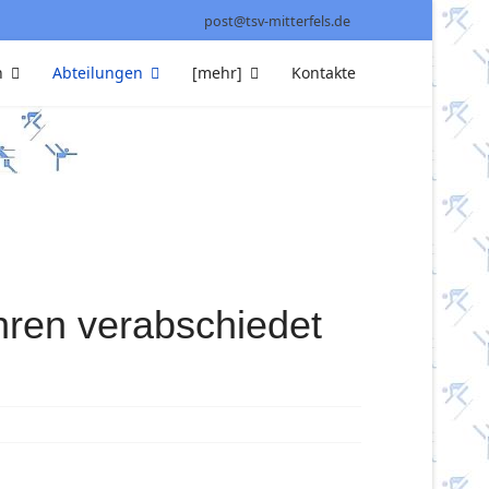
post@tsv-mitterfels.de
n
Abteilungen
[mehr]
Kontakte
hren verabschiedet