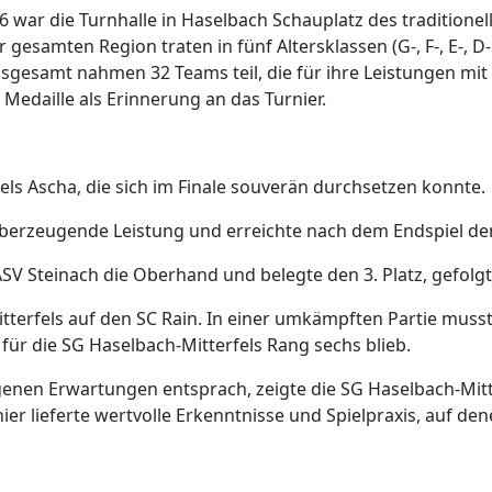
war die Turnhalle in Haselbach Schauplatz des traditionel
 gesamten Region traten in fünf Altersklassen (G-, F-, E-,
Insgesamt nahmen 32 Teams teil, die für ihre Leistungen mi
e Medaille als Erinnerung an das Turnier.
fels Ascha, die sich im Finale souverän durchsetzen konnte.
überzeugende Leistung und erreichte nach dem Endspiel den 
ASV Steinach die Oberhand und belegte den 3. Platz, gefolgt
Mitterfels auf den SC Rain. In einer umkämpften Partie mus
 für die SG Haselbach-Mitterfels Rang sechs blieb.
genen Erwartungen entsprach, zeigte die SG Haselbach-Mit
ier lieferte wertvolle Erkenntnisse und Spielpraxis, auf 