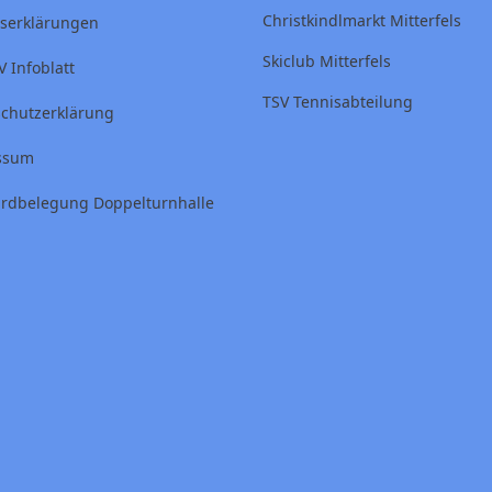
Christkindlmarkt Mitterfels
ttserklärungen
Skiclub Mitterfels
V Infoblatt
TSV Tennisabteilung
chutzerklärung
ssum
rdbelegung Doppelturnhalle