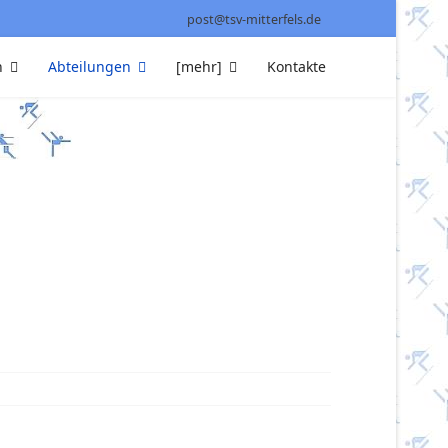
post@tsv-mitterfels.de
n
Abteilungen
[mehr]
Kontakte