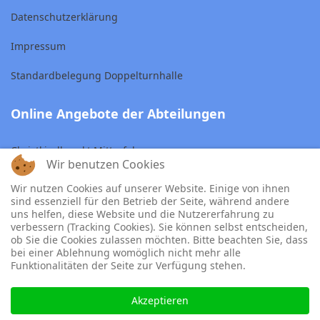
Datenschutzerklärung
Impressum
Standardbelegung Doppelturnhalle
Online Angebote der Abteilungen
Christkindlmarkt Mitterfels
Wir benutzen Cookies
Skiclub Mitterfels
Wir nutzen Cookies auf unserer Website. Einige von ihnen
sind essenziell für den Betrieb der Seite, während andere
TSV Tennisabteilung
uns helfen, diese Website und die Nutzererfahrung zu
verbessern (Tracking Cookies). Sie können selbst entscheiden,
ob Sie die Cookies zulassen möchten. Bitte beachten Sie, dass
bei einer Ablehnung womöglich nicht mehr alle
Funktionalitäten der Seite zur Verfügung stehen.
© 2022
Copyright © 2026 TSV Mitterfels. Alle Rechte vorbehalten.
Akzeptieren
Joomla!
ist freie, unter der
GNU/GPL-Lizenz
veröffentlichte