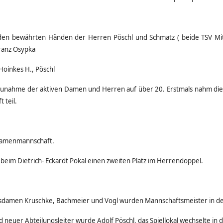
n den bewährten Händen der Herren Pöschl und Schmatz ( beide TSV Mitte
Franz Osypka
Hoinkes H., Pöschl
e Zunahme der aktiven Damen und Herren auf über 20. Erstmals nahm di
 teil.
 Damenmannschaft.
te beim Dietrich- Eckardt Pokal einen zweiten Platz im Herrendoppel.
isdamen Kruschke, Bachmeier und Vogl wurden Mannschaftsmeister in der
d neuer Abteilungsleiter wurde Adolf Pöschl, das Spiellokal wechselte in 