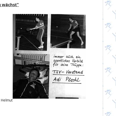
ng wächst"
, Helmut