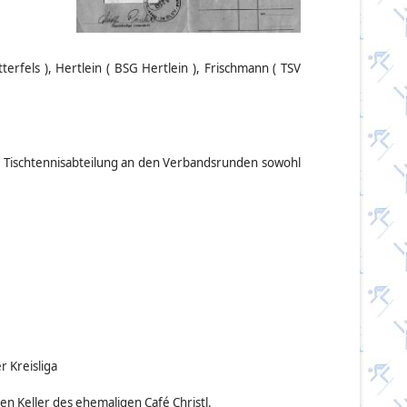
rfels ), Hertlein ( BSG Hertlein ), Frischmann ( TSV
e Tischtennisabteilung an den Verbandsrunden sowohl
 Kreisliga
den Keller des ehemaligen Café Christl.