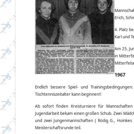
Mannschaft
Erich, Sch
4. Platz b
Karl und T
Am 25. Ju
in Mitterf
Mitterf
els
1967
Endlich bessere Spiel- und Trainingsbedingu
Tischtenniszeitalter kann beginnen!!
Ab sofort finden Kreisturniere für Mannschaften 
Jugendarbeit bekam einen großen Schub. Zwei Mädchen
und zwei Jungenmannschaften ( Rödig G., Hoinkes K.
Meisterschaftsrunde teil.