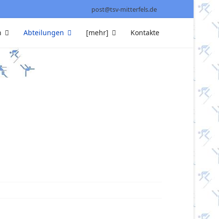
post@tsv-mitterfels.de
n
Abteilungen
[mehr]
Kontakte