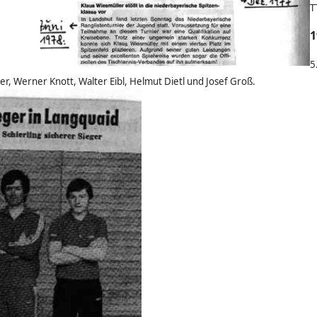
T
1
5
er, Werner Knott, Walter Eibl, Helmut Dietl und Josef Groß.