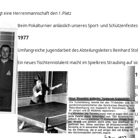
egt eine Herrenmannschaft den 1.Platz
Beim Pokalturnier anlässlich unseres Sport- und Schützenfestes
1977
Umfangreiche Jugendarbeit des Abteilungsleiters Reinhard Stol
Ein neues Tischtennistalent macht im Spielkreis Straubing auf s
1
I
J
s
U
F
d