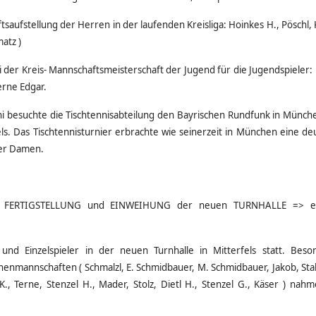
saufstellung der Herren in der laufenden Kreisliga: Hoinkes H., Pöschl, K
matz )
ei der Kreis- Mannschaftsmeisterschaft der Jugend für die Jugendspieler:
erne Edgar.
ni besuchte die Tischtennisabteilung den Bayrischen Rundfunk in Münc
els. Das Tischtennisturnier erbrachte wie seinerzeit in München eine 
er Damen.
ngen: FERTIGSTELLUNG und EINWEIHUNG der neuen TURNHALLE => e
und Einzelspieler in der neuen Turnhalle in Mitterfels statt. Beso
mannschaften ( Schmalzl, E. Schmidbauer, M. Schmidbauer, Jakob, Stahl
, Terne, Stenzel H., Mader, Stolz, Dietl H., Stenzel G., Käser ) nahm