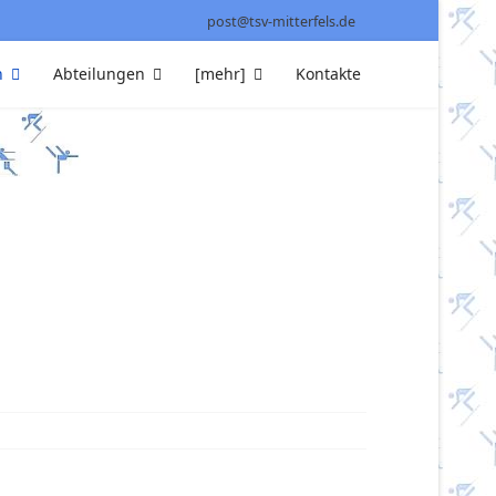
post@tsv-mitterfels.de
n
Abteilungen
[mehr]
Kontakte