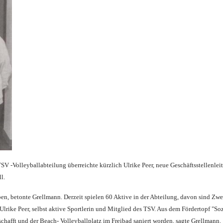
 -Volleyballabtei­lung überreichte kürzlich Ulrike Peer, neue Geschäftsstel­lenlei
l.
ben, betonte Grellmann. Derzeit spielen 60 Akti­ve in der Abteilung, davon sind Zwe
e Ulrike Peer, selbst aktive Sportlerin und Mitglied des TSV. Aus dem Förder­topf "S
chafft und der Beach- Volleyballplatz im Freibad saniert worden, sagte Grell­mann.