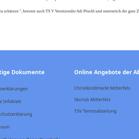
 zu schätzen ", betonte auch TS V ­Vorsitzender Adi Pöschl und unter­strich die gut
tige Dokumente
Online Angebote der A
Christkindlmarkt Mitterfels
ttserklärungen
Skiclub Mitterfels
V Infoblatt
TSV Tennisabteilung
chutzerklärung
ssum