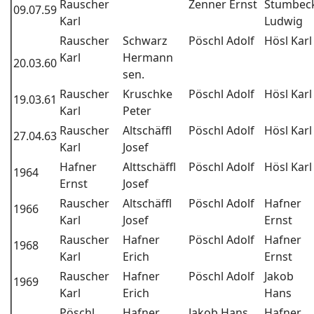
Rauscher
Zenner Ernst
Stumbec
09.07.59
Karl
Ludwig
Rauscher
Schwarz
Pöschl Adolf
Hösl Karl
Karl
Hermann
20.03.60
sen.
Rauscher
Kruschke
Pöschl Adolf
Hösl Karl
19.03.61
Karl
Peter
Rauscher
Altschäffl
Pöschl Adolf
Hösl Karl
27.04.63
Karl
Josef
Hafner
Alttschäffl
Pöschl Adolf
Hösl Karl
1964
Ernst
Josef
Rauscher
Altschäffl
Pöschl Adolf
Hafner
1966
Karl
Josef
Ernst
Rauscher
Hafner
Pöschl Adolf
Hafner
1968
Karl
Erich
Ernst
Rauscher
Hafner
Pöschl Adolf
Jakob
1969
Karl
Erich
Hans
Pöschl
Hafner
Jakob Hans
Hafner