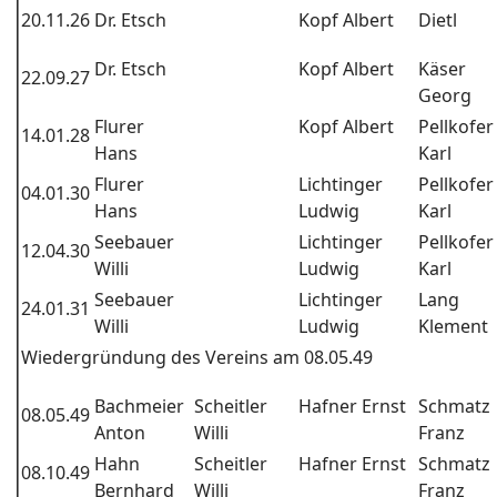
20.11.26
Dr. Etsch
Kopf Albert
Dietl
Dr. Etsch
Kopf Albert
Käser
22.09.27
Georg
Flurer
Kopf Albert
Pellkofer
14.01.28
Hans
Karl
Flurer
Lichtinger
Pellkofer
04.01.30
Hans
Ludwig
Karl
Seebauer
Lichtinger
Pellkofer
12.04.30
Willi
Ludwig
Karl
Seebauer
Lichtinger
Lang
24.01.31
Willi
Ludwig
Klement
Wiedergründung des Vereins am 08.05.49
Bachmeier
Scheitler
Hafner Ernst
Schmatz
08.05.49
Anton
Willi
Franz
Hahn
Scheitler
Hafner Ernst
Schmatz
08.10.49
Bernhard
Willi
Franz