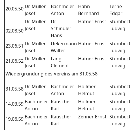
Dr. Müller
Bachmeier
Hahn
Terne
20.05.50
Josef
Anton
Bernhard
Edgar
Dr. Müller
Dr.
Hafner Ernst
Stumbec
Josef
Schindler
Ludwig
02.08.50
Hans
Dr. Müller
Uekermann
Hafner Ernst
Stumbec
23.06.51
Josef
Walter
Ludwig
Dr. Müller
Lang
Hafner Ernst
Stumbec
21.06.52
Josef
Clement
Ludwig
Wiedergründung des Vereins am 31.05.58
Dr. Müller
Bachmeier
Hollmer
Stumbec
31.05.58
Josef
Anton
Helmut
Ludwig
Bachmeier
Rauscher
Hollmer
Stumbec
14.03.59
Anton
Karl
Helmut
Ludwig
Bachmeier
Rauscher
Zenner Ernst
Stumbec
19.06.59
Anton
Karl
Ludwig