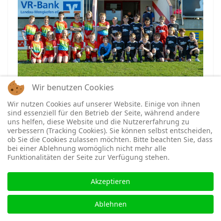
Wir benutzen Cookies
Unsere F-Jugend hatte am 21. April 2023 die Ehre,
als Einlaufkinder beim Spiel zwischen der SpVgg
Wir nutzen Cookies auf unserer Website. Einige von ihnen
sind essenziell für den Betrieb der Seite, während andere
Hankofen-Hailing und dem FC Augsburg II dabei
uns helfen, diese Website und die Nutzererfahrung zu
zu sein.
verbessern (Tracking Cookies). Sie können selbst entscheiden,
ob Sie die Cookies zulassen möchten. Bitte beachten Sie, dass
Weiterlesen …
bei einer Ablehnung womöglich nicht mehr alle
Funktionalitäten der Seite zur Verfügung stehen.
Akzeptieren
Fußball-D-Jugend Meister 2023
Ablehnen
Fußball
23. Mai 2023